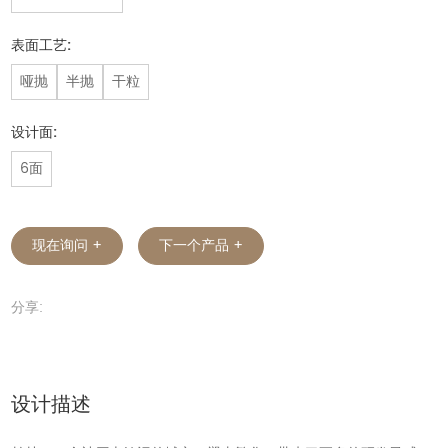
表面工艺:
哑抛
半抛
干粒
设计面:
6面
现在询问 +
下一个产品 +
分享:
设计描述